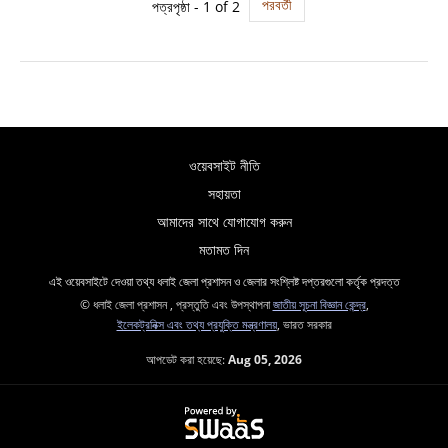
পরবর্তী
পত্রপৃষ্ঠা - 1 of 2
ওয়েবসাইট নীতি
সহায়তা
আমাদের সাথে যোগাযোগ করুন
মতামত দিন
এই ওয়েবসাইটে দেওয়া তথ্য ধলাই জেলা প্রশাসন ও জেলার সংশ্লিষ্ট দপ্তরগুলো কর্তৃক প্রদত্ত
© ধলাই জেলা প্রশাসন , প্রস্তুতি এবং উপস্থাপনা
জাতীয় সূচনা বিজ্ঞান কেন্দ্র
,
ইলেকট্রনিক্স এবং তথ্য প্রযুক্তি মন্ত্রণালয়
, ভারত সরকার
আপডেট করা হয়েছে:
Aug 05, 2026