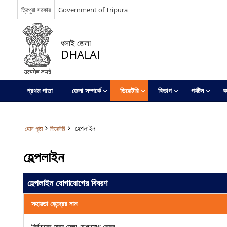
ত্রিপুরা সরকার
Government of Tripura
ধলাই জেলা
DHALAI
প্রথম পাতা
জেলা সম্পর্কে
ডিরেক্টরি
বিভাগ
পর্যটন
ক
হেল্পলাইন
হোম পৃষ্ঠা
ডিরেক্টরি
হেল্পলাইন
হেল্পলাইন যোগাযোগের বিবরণ
সহায়তা কেন্দ্রের নাম
নির্বাচনের জন্য জেলা যোগাযোগ কেন্দ্র