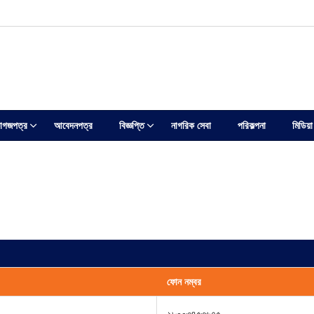
াগজপত্র
আবেদনপত্র
বিজ্ঞপ্তি
নাগরিক সেবা
পরিকল্পনা
মিডিয়া
ফোন নম্বর
১৮০০৩৪৫৩৬৭৫