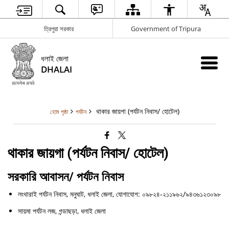
ত্রিপুরা সরকার
Government of Tripura
ধলাই জেলা
DHALAI
থাকার জায়গা (পর্যটন নিবাস/ হোটেল)
হোম পৃষ্ঠা
পর্যটন
থাকার জায়গা (পর্যটন নিবাস/ হোটেল)
সরকারি আবাসন/ পর্যটন নিবাস
লংথারাই পর্যটন নিবাস, মনুঘাট, ধলাই জেলা, যোগাযোগ: ০৯৮২৪-২১১৯৬২/৯৪৩৬১২৩০৯৮
সায়মা পর্যটন লজ, গন্ডাছড়া, ধলাই জেলা