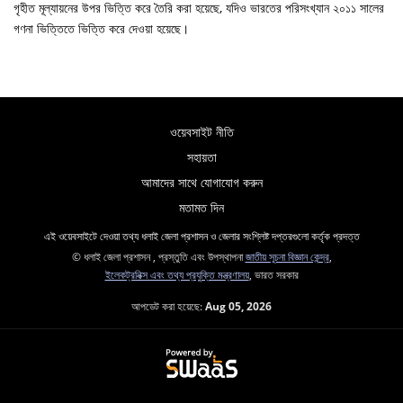
গৃহীত মূল্যায়নের উপর ভিত্তি করে তৈরি করা হয়েছে, যদিও ভারতের পরিসংখ্যান ২০১১ সালের
গণনা ভিত্তিতে ভিত্তি করে দেওয়া হয়েছে।
ওয়েবসাইট নীতি
সহায়তা
আমাদের সাথে যোগাযোগ করুন
মতামত দিন
এই ওয়েবসাইটে দেওয়া তথ্য ধলাই জেলা প্রশাসন ও জেলার সংশ্লিষ্ট দপ্তরগুলো কর্তৃক প্রদত্ত
© ধলাই জেলা প্রশাসন , প্রস্তুতি এবং উপস্থাপনা
জাতীয় সূচনা বিজ্ঞান কেন্দ্র
,
ইলেকট্রনিক্স এবং তথ্য প্রযুক্তি মন্ত্রণালয়
, ভারত সরকার
আপডেট করা হয়েছে:
Aug 05, 2026