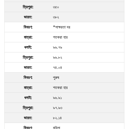
৩৫০
৩৮২
*সাক্ষরতা দর
শতকরা হার
৯৬.৭৯
৯৬.৮২
৭৪.০৪
পুরুষ
শতকরা হার
৯৬.৯১
৯৭.৯৩
৮২.১৪
মহিলা