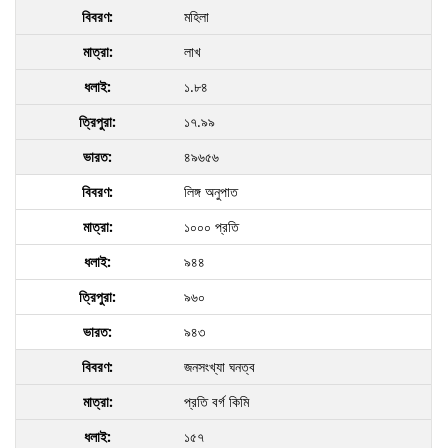
মহিলা
লাখ
১.৮৪
১৭.৯৯
৪৯৬৫৬
লিঙ্গ অনুপাত
১০০০ প্রতি
৯৪৪
৯৬০
৯৪৩
জনসংখ্যা ঘনত্ব
প্রতি বর্গ কিমি
১৫৭