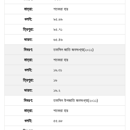
শতকরা হার
৯৫.৬৯
৯৫.৭১
৬৫.৪৬
তফসিল জাতি জনসংখ্যা(২০১১)
শতকরা হার
১৬.৩১
১৬
১৬.২
তফসিল উপজাতি জনসংখ্যা(২০১১)
শতকরা হার
৫৫.৬৮