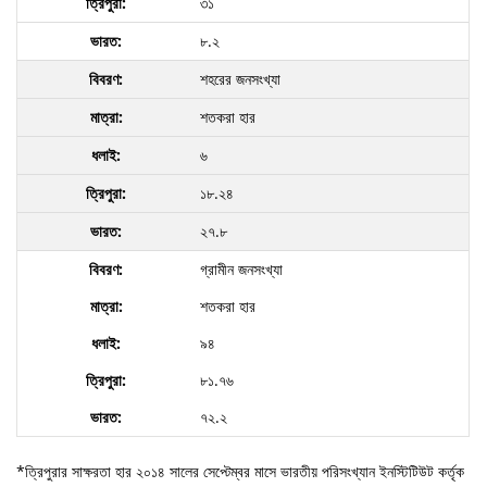
৩১
৮.২
শহরের জনসংখ্যা
শতকরা হার
৬
১৮.২৪
২৭.৮
গ্রামীন জনসংখ্যা
শতকরা হার
৯৪
৮১.৭৬
৭২.২
*ত্রিপুরার সাক্ষরতা হার ২০১৪ সালের সেপ্টেম্বর মাসে ভারতীয় পরিসংখ্যান ইনস্টিটিউট কর্তৃক