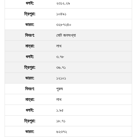
২৩১২.২৯
১০৪৯১
৩২৮৭২৪০
মোট জনসংখ্যা
লাখ
৩.৭৮
৩৬.৭১
১২১০১
পুরুষ
লাখ
১.৯৫
১৮.৭১
৬২৩৭২